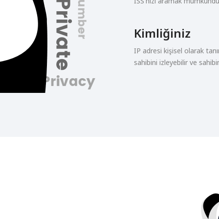
İSS'nizi aramak mümkündü
Kimliğiniz
IP adresi kişisel olarak tan
sahibini izleyebilir ve sahibin