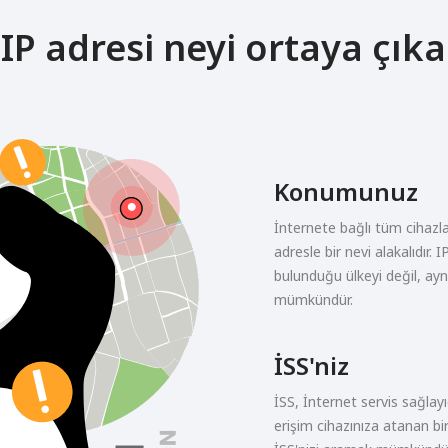
 IP adresi neyi ortaya çıka
Konumunuz
İnternete bağlı tüm cihazla
adresle bir nevi alakalıdır. 
bulunduğu ülkeyi değil, a
mümkündür.
İSS'niz
İSS, İnternet servis sağlayı
erişim cihazınıza atanan bi