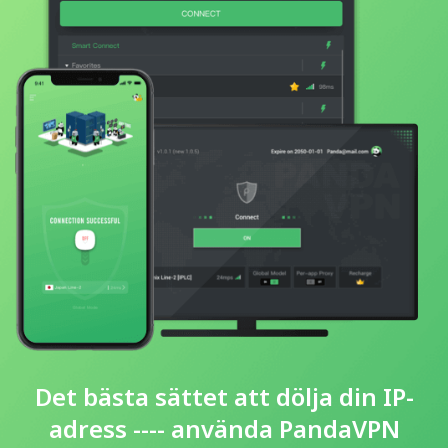
Det bästa sättet att dölja din IP-
adress ---- använda PandaVPN