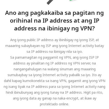
Ano ang pagkakaiba sa pagitan ng
orihinal na IP address at ang IP
address na ibinigay ng VPN?
Ang iyong public IP address ay ibinibigay ng iyong ISP, at
maaaring subaybayan ng ISP ang iyong Internet activity batay
sa IP address na ibinigay nila sa iyo.
Sa pamamagitan ng paggamit ng VPN, ang iyong ISP IP
address ay pinalitan ng IP address ng VPN server, na
nangangahulugan na walang sinuman ang maaaring
sumubaybay sa iyong Internet activity pabalik sa iyo. Ito ay
dahil kapag kumokonekta sa isang VPN, gagamit ang iyong VPN
ng isang tiyak na IP address para sa iyong Internet activity nang
hindi ibinubunyag ang iyong tunay na IP address. Higit pa rito,
ang iyong data ay ganap na naka-encrypt, at ikaw ay
protektado online.