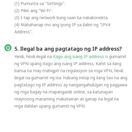
(1) Pumunta sa "Settings".
(2) Piliin ang "Wi-Fi".
(3) I-tap ang network kung saan ka nakakonekta.
(4) Mahahanap mo ang iyong IP sa ilalim ng "IPV4
Address".
5. Ilegal ba ang pagtatago ng IP address?
Hindi, hindi ilegal na
itago ang isang IP address
o gumamit
ng VPN upang itago ang isang IP address. Kahit sa ilang
bansa na may mahigpit na regulasyon sa mga VPN, hindi
ilegal na gumamit ng isa. Habang iniisip ng ilang tao na ang
pagtatago ng IP address ay nangangahulugan ng paggawa
ng mga bagay na mapanganib online, sa katunayan
mayroong maraming makatwiran at ganap na legal na
mga dahilan upang gumamit ng VPN.