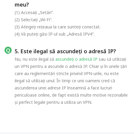
meu?
(1) Accesați „Setări”.
(2) Selectați „Wi-Fi”.
(3) Atingeți rețeaua la care sunteți conectat.
(4) Vă puteți găsi IP-ul sub „Adresă IPV4”.
5. Este ilegal să ascundeți o adresă IP?
Nu, nu este ilegal să
ascundeți o adresă IP
sau să utilizați
un VPN pentru a ascunde o adresă IP. Chiar și în unele țări
care au reglementări stricte privind VPN-urile, nu este
ilegal să utilizați unul. În timp ce unii oameni cred că
ascunderea unei adrese IP înseamnă a face lucruri
periculoase online, de fapt există multe motive rezonabile
și perfect legale pentru a utiliza un VPN.