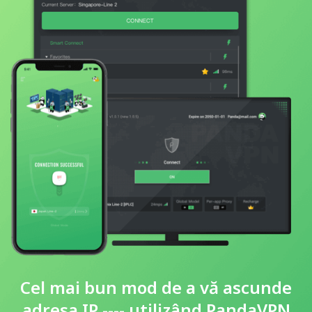
Cel mai bun mod de a vă ascunde
adresa IP ---- utilizând PandaVPN