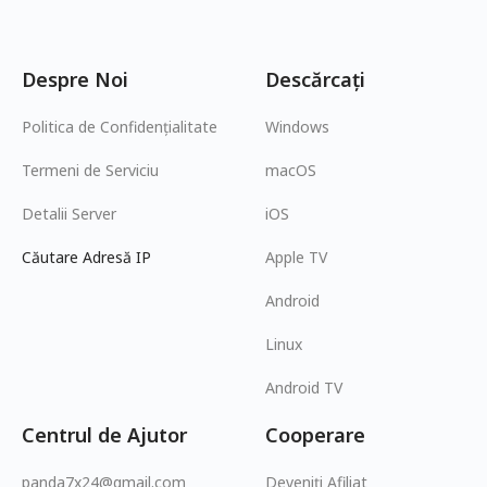
Despre Noi
Descărcați
Politica de Confidențialitate
Windows
Termeni de Serviciu
macOS
Detalii Server
iOS
Căutare Adresă IP
Apple TV
Android
Linux
Android TV
Centrul de Ajutor
Cooperare
panda7x24@gmail.com
Deveniți Afiliat