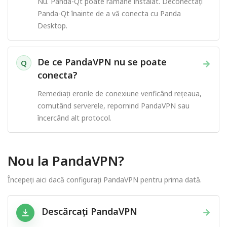
Nu. Panda-Qt poate rămâne instalat. Deconectați
Panda-Qt înainte de a vă conecta cu Panda
Desktop.
De ce PandaVPN nu se poate
→
Q
conecta?
Remediați erorile de conexiune verificând rețeaua,
comutând serverele, repornind PandaVPN sau
încercând alt protocol.
Nou la PandaVPN?
Începeți aici dacă configurați PandaVPN pentru prima dată.
Descărcați PandaVPN
→