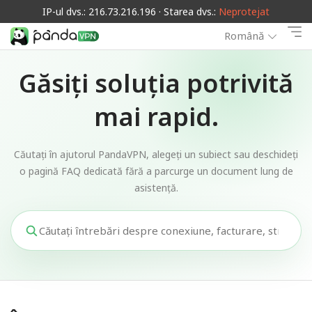
IP-ul dvs.: 216.73.216.196 · Starea dvs.:
Neprotejat
Română
Găsiți soluția potrivită
mai rapid.
Căutați în ajutorul PandaVPN, alegeți un subiect sau deschideți
o pagină FAQ dedicată fără a parcurge un document lung de
asistență.