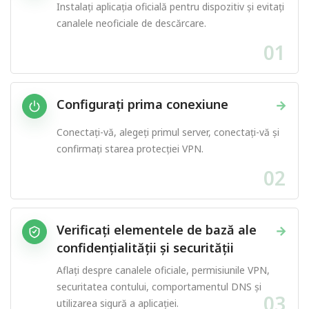
Instalați aplicația oficială pentru dispozitiv și evitați
canalele neoficiale de descărcare.
01
Configurați prima conexiune
→
Conectați-vă, alegeți primul server, conectați-vă și
confirmați starea protecției VPN.
02
Verificați elementele de bază ale
→
confidențialității și securității
Aflați despre canalele oficiale, permisiunile VPN,
securitatea contului, comportamentul DNS și
03
utilizarea sigură a aplicației.