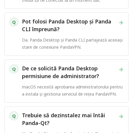
trebui să fie conectat la un moment dat.
Pot folosi Panda Desktop și Panda
→
Q
CLI împreună?
Da. Panda Desktop și Panda CLI partajează aceeași
stare de conexiune PandaVPN.
De ce solicită Panda Desktop
→
Q
permisiune de administrator?
macOS necesită aprobarea administratorului pentru
a instala și gestiona serviciul de rețea PandaVPN.
Trebuie să dezinstalez mai întâi
→
Q
Panda-Qt?