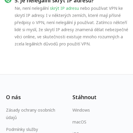
5. Je nelegální skrýt IP adresu?
Ne, není nelegální
skrýt IP adresu
nebo používat VPN ke
skrytí IP adresy. I v některých zemích, které mají přísné
předpisy o VPN, není nelegální ji používat. Zatímco někteří
lidé si myslí, že skrytí IP adresy znamená dělat nebezpečné
věci online, ve skutečnosti existuje mnoho rozumných a
zcela legálních důvodů pro použití VPN.
O nás
Stáhnout
Zásady ochrany osobních
Windows
údajů
macOS
Podmínky služby