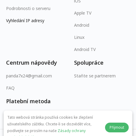
iOS
Podrobnosti o serveru
Apple TV
Vyhledání IP adresy
Android
Linux
Android TV
Centrum nápovědy
Spolupráce
panda7x24@gmail.com
Staňte se partnerem
FAQ
Platební metoda
Tato webová stránka používá cookies ke zlepšení
uživatelského zážitku. Chcete-li se dozvědět více,
Přijmout
podívejte se prosím na naše
Zásady ochrany