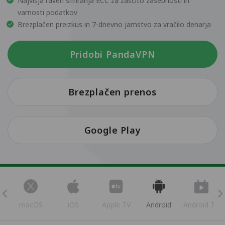
Najvišja raven šifriranja ECC za zaščito zasebnosti in
varnosti podatkov
Brezplačen preizkus in 7-dnevno jamstvo za vračilo denarja
Pridobi PandaVPN
Brezplačen prenos
Google Play
s
macOS
iOS
Apple TV
Android
Android TV