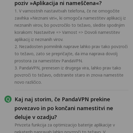
poziv »Aplikacija ni nameščena«?
1. V varnostnih nastavitvah telefona, če ne omogočite
zavihka »Neznani viri«, ki omogoča namestitev aplikacij iz
neznanih virov, bo povzročilo to težavo, sledite spodnjim
korakom: Nastavitve => Varnost => Dovoli namestitev
aplikacij iz neznanih virov.
2. Nezadosten pomnilnik naprave lahko prav tako povzroči
to težavo, zato se prepričajte, da ima naprava dovolj
prostora za namestitev PandaVPN.
3. PandaVPN, prenesen iz drugega vira, lahko prav tako
povzroči to težavo, odstranite staro in znova namestite
novo različico.
Kaj naj storim, če PandaVPN prekine
povezavo in po končani namestitvi ne
deluje v ozadju?
Privzeta funkcija za optimizacijo baterije aplikacije v
nekaterih napravah lahko povzroči to težavo. V