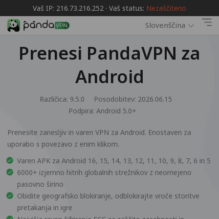
Vaš IP: 216.73.216.252 · Vaš status:
Nezaščiteno
Slovenščina
Prenesi PandaVPN za
Android
Različica: 9.5.0
Posodobitev: 2026.06.15
Podpira:
Android 5.0+
Prenesite zanesljiv in varen VPN za Android. Enostaven za
uporabo s povezavo z enim klikom.
Varen APK za Android 16, 15, 14, 13, 12, 11, 10, 9, 8, 7, 6 in 5
6000+ izjemno hitrih globalnih strežnikov z neomejeno
pasovno širino
Obidite geografsko blokiranje, odblokirajte vroče storitve
pretakanja in igre