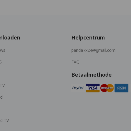
nloaden
Helpcentrum
ows
panda7x24@gmail.com
S
FAQ
Betaalmethode
 TV
id
id TV