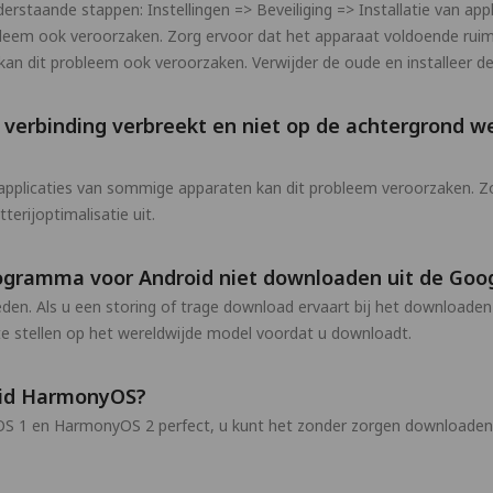
derstaande stappen: Instellingen => Beveiliging => Installatie van a
leem ook veroorzaken. Zorg ervoor dat het apparaat voldoende ruim
n dit probleem ook veroorzaken. Verwijder de oude en installeer de
verbinding verbreekt en niet op de achtergrond we
applicaties van sommige apparaten kan dit probleem veroorzaken. Zoek
erijoptimalisatie uit.
ogramma voor Android niet downloaden uit de Goog
n. Als u een storing of trage download ervaart bij het downloaden
te stellen op het wereldwijde model voordat u downloadt.
oid HarmonyOS?
1 en HarmonyOS 2 perfect, u kunt het zonder zorgen downloaden e