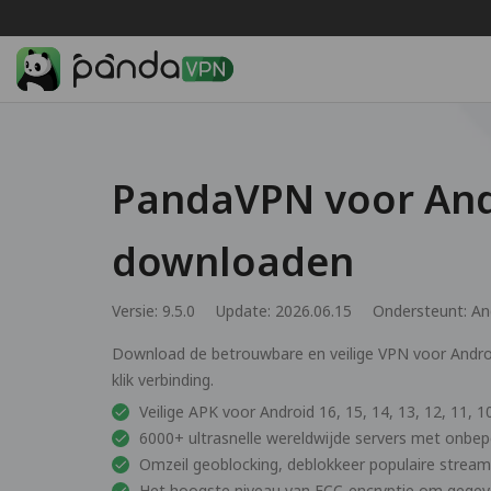
PandaVPN voor And
downloaden
Versie: 9.5.0
Update: 2026.06.15
Ondersteunt:
An
Download de betrouwbare en veilige VPN voor Andro
klik verbinding.
Veilige APK voor Android 16, 15, 14, 13, 12, 11, 10
6000+ ultrasnelle wereldwijde servers met onbe
Omzeil geoblocking, deblokkeer populaire strea
Het hoogste niveau van ECC-encryptie om gegeven