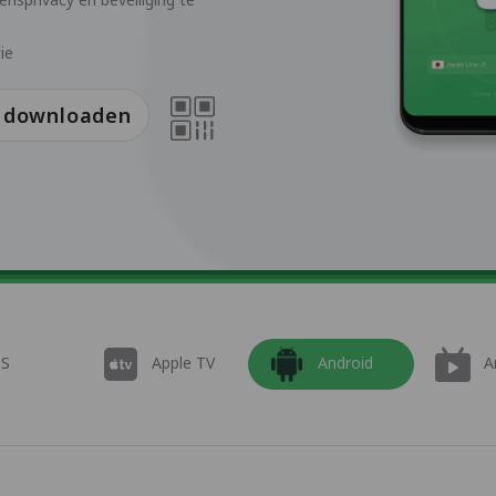
ie
s downloaden
OS
Apple TV
Android
A