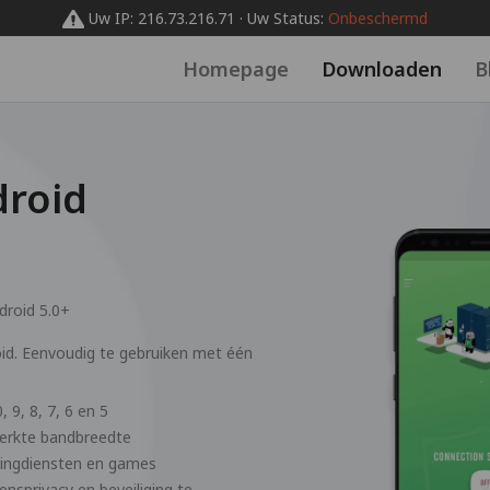
Uw IP: 216.73.216.71 · Uw Status:
Onbeschermd
Homepage
Downloaden
B
roid
droid 5.0+
id. Eenvoudig te gebruiken met één
, 9, 8, 7, 6 en 5
perkte bandbreedte
mingdiensten en games
sprivacy en beveiliging te