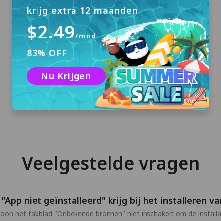
krijg extra 12 maanden
$2.49
/mnd
Inloggen
83% OFF
Geen registratie vereist. U ontvangt een
gratis proefaccount van 3 dagen met
Nu Krijgen
automatische login als u PandaVPN voor het
eerst installeert.
Veelgestelde vragen
"App niet geïnstalleerd" krijg bij het installeren
telefoon het tabblad "Onbekende bronnen" niet inschakelt om de instal