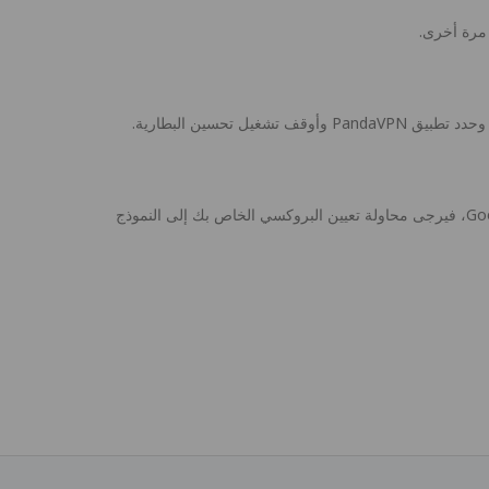
حسين البطارية.
بسبب قيود الشبكة في بعض المناطق. إذا واجهت فشلاً أو بطئاً في التحميل عند تحميل مثبت تطبيق Android VPN من متجر Google Play، فيرجى محاولة تعيين البروكسي الخاص بك إلى النموذج