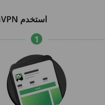
استخدم PandaVPN لنظام Android في 3 خطوات سهلة