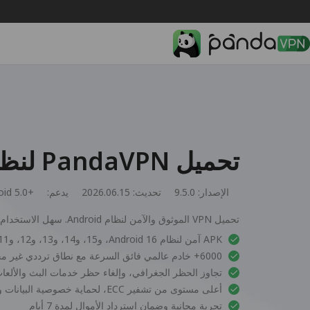
تحميل PandaVPN لنظام Android
الإصدار: 9.5.0
تحديث: 2026.06.15
يدعم:
oid 5.0+
تحميل VPN الموثوق والآمن لنظام Android. سهل الاستخدام مع اتصال بنقرة واحدة.
APK آمن لنظام Android 16، و15، و14، و13، و12، و11، و10، و9، و8، و7، و6، و5
6000+ خادم عالمي فائق السرعة مع نطاق ترددي غير محدود
تجاوز الحظر الجغرافي، وإلغاء حظر خدمات البث والألعا
أعلى مستوى من تشفير ECC، لحماية خصوصية البيانات والأمان
تجربة مجانية وضمان استرداد الأموال لمدة 7 أيام