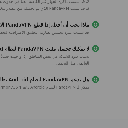
2. قد تتسبب ذاكرة الجهاز غير الكافية أيضاً في حدوث هذه المشكلة، يرجى التأكد من أن الجهاز به مساحة كافية لتثبيت PandaVPN.
3. قد يسبب PandaVPN الذي تم تحميله من مصدر مختلف أيضاً هذه المشكلة، يرجى إلغاء تثبيت الإصدار القديم وتثبيت الإصدار الجديد مرة أخرى.
ماذا يجب أن أفعل إذا قطع PandaVPN الاتصال وفشل في العمل في الخلفية بعد إكمال التثبيت؟
قد تتسبب ميزة تحسين بطارية التطبيق الافتراضية لبعض الأجهزة في ح
لا يمكنك تحميل مثبت PandaVPN لنظام Android من متجر Google Play؟
العالمي قبل التحميل.
هل يدعم PandaVPN لنظام Android نظام HarmonyOS؟
يمكن لـ PandaVPN لنظام Android دعم HarmonyOS 1 وHarmonyOS 2 بشكل مثالي، يمكنك تحميله وتثبيته دون أي قلق.