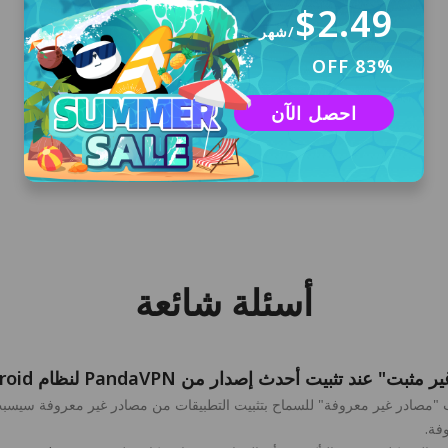
$2.49
/شهر
83% OFF
تسجيل الدخول
احصل الآن
لا يلزم التسجيل. ستتلقى حساب تجريبي مجاني لمدة
3 أيام مع تسجيل دخول تلقائي إذا كنت تقوم بتثبيت
PandaVPN لأول مرة.
أسئلة شائعة
 تثبيت أحدث إصدار من PandaVPN لنظام Android؟
يب "مصادر غير معروفة" للسماح بتثبيت التطبيقات من مصادر غير معروفة سيسبب 
فة.