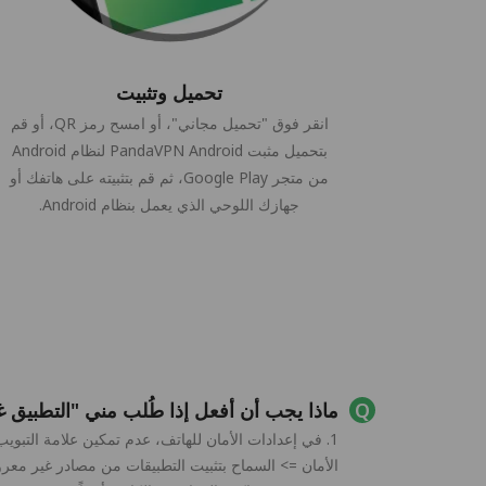
تحميل وتثبيت
انقر فوق "تحميل مجاني"، أو امسح رمز QR، أو قم
بتحميل مثبت PandaVPN Android لنظام Android
من متجر Google Play، ثم قم بتثبيته على هاتفك أو
جهازك اللوحي الذي يعمل بنظام Android.
ماذا يجب أن أفعل إذا طُلب مني "التطبيق غير مثبت" عند
1. في إعدادات الأمان للهاتف، عدم تمكين علامة التبو
الأمان => السماح بتثبيت التطبيقات من مصادر غير معرو