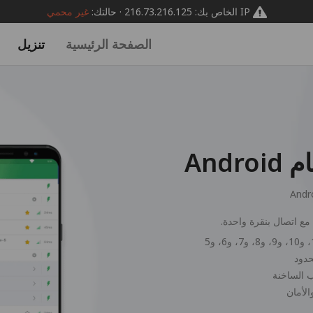
IP الخاص بك: 216.73.216.125 · حالتك:
غير محمي
الصفحة الرئيسية
تنزيل
Andr
ب الساخنة