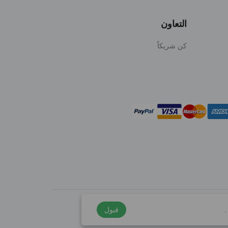
التعاون
كن شريكاً
.
قبول