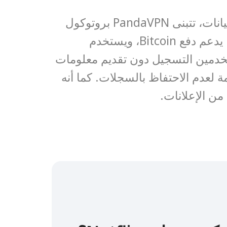
إنه آمن. من حيث الخصوصية وحماية البيانات، تتبنى PandaVPN بروتوكول
OpenVPN وتقنية تشفير ECC 256 بت. يدعم دفع Bitcoin، ويستخدم
خدمين التسجيل دون تقديم معلومات
Pa سياسة صارمة لعدم الاحتفاظ بالسجلات. كما أنه
من الإعلانات.