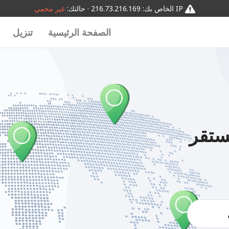
IP الخاص بك: 216.73.216.169 · حالتك:
غير محمي
الصفحة الرئيسية
تنزيل
ستقر