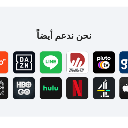
نحن ندعم أيضاً