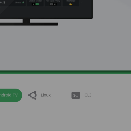
ndroid TV
Linux
CLI