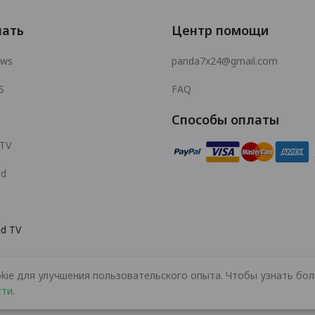
чать
Центр помощи
ows
panda7x24@gmail.com
S
FAQ
Способы оплаты
 TV
id
id TV
kie для улучшения пользовательского опыта. Чтобы узнать бол
© 2026 MOPUBI LIMITED. All rights reserved.
сти
.