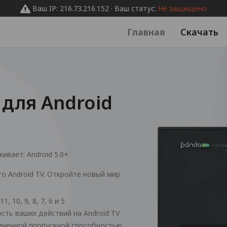
Ваш IP: 216.73.216.152 · Ваш статус:
Не защищено
Главная
Скачать
для Android
живает:
Android 5.0+
о Android TV. Откройте новый мир
, 10, 9, 8, 7, 6 и 5
ть ваших действий на Android TV
иченной пропускной способностью