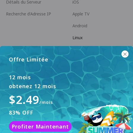
Détails du Serveur
iOS
Recherche d'Adresse IP
Apple TV
Android
Linux
Android TV
Offre Limitée
Centre d'Aide
Coopération
panda7x24@gmail.com
Devenir Affilié
12 mois
obtenez 12 mois
FAQ
$2.49
Méthode de Paiement
/mois
83% OFF
Ce site web utilise des cookies pour améliorer
Profiter Maintenant
l'expérience utilisateur. Pour en savoir plus, veuillez
Accepter