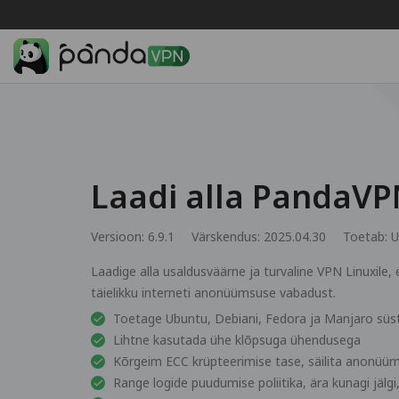
Laadi alla PandaVP
Versioon: 6.9.1
Värskendus: 2025.04.30
Toetab:
U
Laadige alla usaldusväärne ja turvaline VPN Linuxile
täielikku interneti anonüümsuse vabadust.
Toetage Ubuntu, Debiani, Fedora ja Manjaro sü
Lihtne kasutada ühe klõpsuga ühendusega
Kõrgeim ECC krüpteerimise tase, säilita anonüüm
Range logide puudumise poliitika, ära kunagi jälg