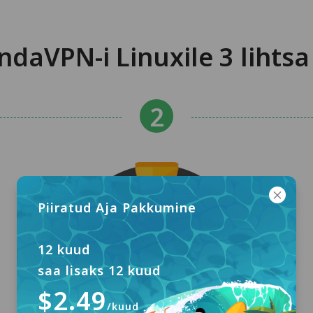
ndaVPN-i Linuxile 3 liht
Piiratud Aja Pakkumine
12 kuud
saa lisaks 12 kuud
$2.49
/kuud