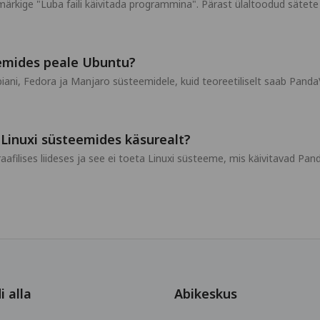
ja märkige "Luba faili käivitada programmina". Pärast ülaltoodud säte
emides peale Ubuntu?
iani, Fedora ja Manjaro süsteemidele, kuid teoreetiliselt saab Pand
Linuxi süsteemides käsurealt?
filises liideses ja see ei toeta Linuxi süsteeme, mis käivitavad Pa
i alla
Abikeskus