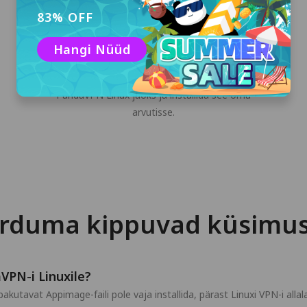
83% OFF
Hangi Nüüd
Laadi alla ja installi
Klõpsa "Tasuta allalaadimine", et laadida alla
PandaVPN Linux jaoks ja installida see oma
arvutisse.
rduma kippuvad küsimu
VPN-i Linuxile?
akutavat Appimage-faili pole vaja installida, pärast Linuxi VPN-i all