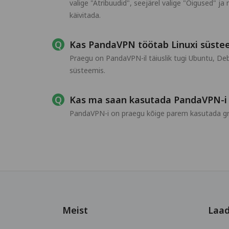
valige "Atribuudid", seejärel valige "Õigused" 
käivitada.
Kas PandaVPN töötab Linuxi süste
Praegu on PandaVPN-il täiuslik tugi Ubuntu, Deb
süsteemis.
Kas ma saan kasutada PandaVPN-i 
PandaVPN-i on praegu kõige parem kasutada graa
Meist
Laad