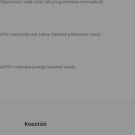
te lõpetamist saab seda faili programmina normaalselt
aVPN-i kasutada mis tahes Debianil põhinevas Linuxi
ndaVPN-i tarkvara praegu käsurea kaudu.
Koostöö