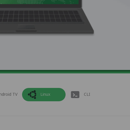
ndroid TV
Linux
CLI