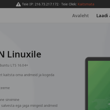
Teie IP: 216.73.217.172 · Teie Olek:
Kaitsmata
Avaleht
Laadi 
N Linuxile
buntu LTS 16.04+
, et kaitsta oma andmeid ja kogeda
steeme
ne sirvimine
i, salvesta ega jaga mingeid andmeid