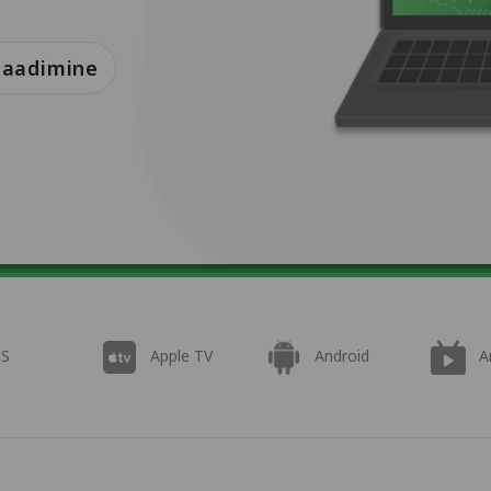
laadimine
OS
Apple TV
Android
A