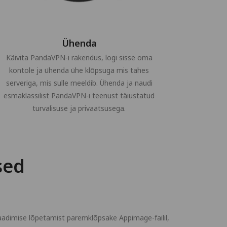
Ühenda
Käivita PandaVPN-i rakendus, logi sisse oma
kontole ja ühenda ühe klõpsuga mis tahes
serveriga, mis sulle meeldib. Ühenda ja naudi
esmaklassilist PandaVPN-i teenust täiustatud
turvalisuse ja privaatsusega.
sed
alaadimise lõpetamist paremklõpsake Appimage-failil,