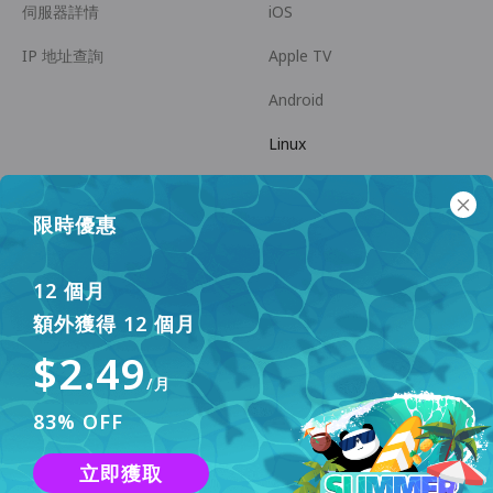
伺服器詳情
iOS
IP 地址查詢
Apple TV
Android
Linux
Android TV
限時優惠
幫助中心
商務合作
panda7x24@gmail.com
成為推廣員
12 個月
額外獲得 12 個月
常見問題
$2.49
支付方式
/月
83% OFF
立即獲取
本網站使用 Cookies 來改善用戶體驗。要了解更多資訊，請查