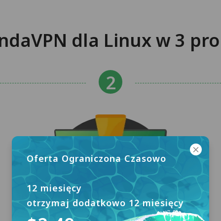
andaVPN dla Linux w 3 pr
Oferta Ograniczona Czasowo
12 miesięcy
otrzymaj dodatkowo 12 miesięcy