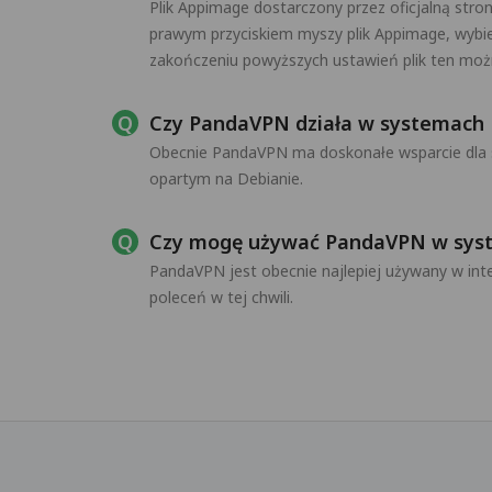
Plik Appimage dostarczony przez oficjalną stro
prawym przyciskiem myszy plik Appimage, wybier
zakończeniu powyższych ustawień plik ten moż
Czy PandaVPN działa w systemach L
Obecnie PandaVPN ma doskonałe wsparcie dla 
opartym na Debianie.
Czy mogę używać PandaVPN w syste
PandaVPN jest obecnie najlepiej używany w in
poleceń w tej chwili.