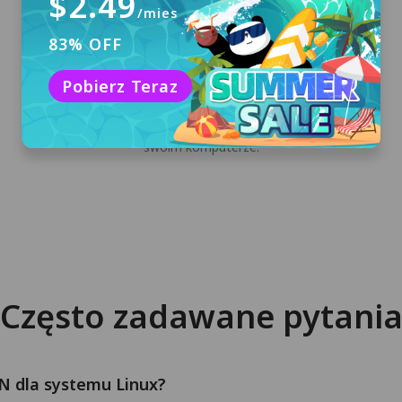
$2.49
/mies
83% OFF
Pobierz i zainstaluj
Pobierz Teraz
Kliknij „Darmowe pobieranie”, aby pobrać
PandaVPN dla Linux i zainstalować go na
swoim komputerze.
Często zadawane pytani
N dla systemu Linux?