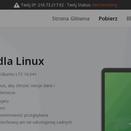
Twój IP: 216.73.217.92 · Twój Status:
Niechroniony
Strona Główna
Pobierz
B
la Linux
:
Ubuntu LTS 16.04+
ux, aby chronić swoje dane i
ernecie.
njaro
iem
nonimowość przeglądania
 przechowuj ani nie udostępniaj żadnych