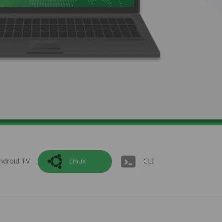
ndroid TV
Linux
CLI