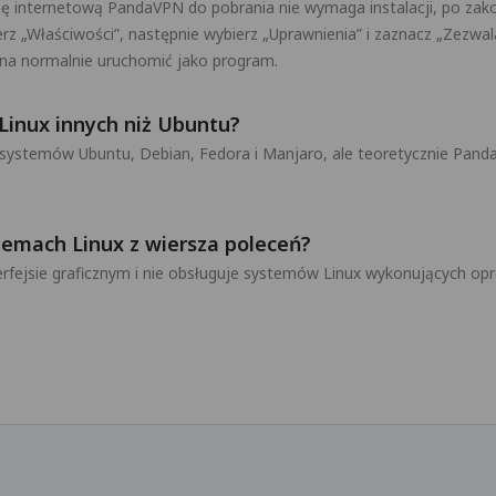
nę internetową PandaVPN do pobrania nie wymaga instalacji, po zako
z „Właściwości”, następnie wybierz „Uprawnienia” i zaznacz „Zezwal
na normalnie uruchomić jako program.
inux innych niż Ubuntu?
systemów Ubuntu, Debian, Fedora i Manjaro, ale teoretycznie Pa
mach Linux z wiersza poleceń?
terfejsie graficznym i nie obsługuje systemów Linux wykonujących