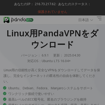
あなたのIP： 216.73.217.62 · あなたのステータス：
保護されていません
日本語
Linux用PandaVPNをダ
ウンロード
バージョン： 6.9.1
更新： 2025.04.30
対応OS：
Ubuntu LTS 16.04+
Linux用の信頼性が高く安全なVPNをダウンロードしてデータを保
護し、完全なインターネットの匿名性の自由を体験してくださ
い。
Ubuntu、Debian、Fedora、Manjaroシステムをサポート
ワンクリック接続で使いやすい
最高レベルのECC暗号化、匿名のブラウジングを維持
厳格なノーログポリシー、データを追跡、保存、共有しません