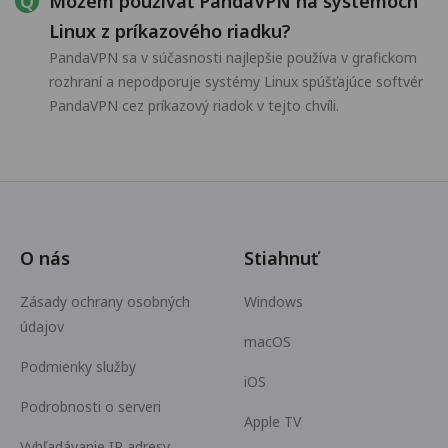
Môžem používať PandaVPN na systémoch
Linux z príkazového riadku?
PandaVPN sa v súčasnosti najlepšie používa v grafickom
rozhraní a nepodporuje systémy Linux spúšťajúce softvér
PandaVPN cez príkazový riadok v tejto chvíli.
O nás
Stiahnuť
Zásady ochrany osobných
Windows
údajov
macOS
Podmienky služby
iOS
Podrobnosti o serveri
Apple TV
Vyhľadávanie IP adresy