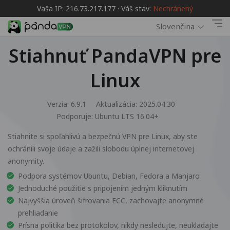
Vaša IP: 216.73.217.177 · Váš stav:
Nechránený
Slovenčina
Stiahnuť PandaVPN pre
Linux
Verzia: 6.9.1
Aktualizácia: 2025.04.30
Podporuje:
Ubuntu LTS 16.04+
Stiahnite si spoľahlivú a bezpečnú VPN pre Linux, aby ste
ochránili svoje údaje a zažili slobodu úplnej internetovej
anonymity.
Podpora systémov Ubuntu, Debian, Fedora a Manjaro
Jednoduché použitie s pripojením jedným kliknutím
Najvyššia úroveň šifrovania ECC, zachovajte anonymné
prehliadanie
Prísna politika bez protokolov, nikdy nesledujte, neukladajte