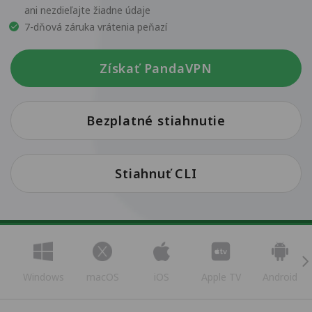
ani nezdieľajte žiadne údaje
7-dňová záruka vrátenia peňazí
Získať PandaVPN
Bezplatné stiahnutie
Stiahnuť CLI
Windows
macOS
iOS
Apple TV
Android