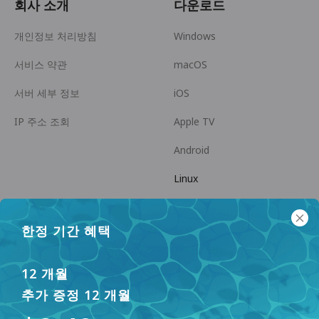
회사 소개
다운로드
개인정보 처리방침
Windows
서비스 약관
macOS
서버 세부 정보
iOS
IP 주소 조회
Apple TV
Android
Linux
Android TV
한정 기간 혜택
도움말 센터
협력
panda7x24@gmail.com
제휴 파트너 되기
12 개월
추가 증정 12 개월
FAQ