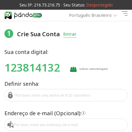
Seu IP: 216.73.216.75 · Seu Status:
Desprotegido
Português Brasileiro
1
Crie Sua Conta
Entrar
Sua conta digital:
123814132
Salvar como Imagem
Definir senha:
Endereço de e-mail (Opcional):
i