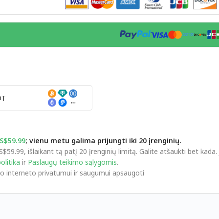
DT
S$59.99
; vienu metu galima prijungti iki 20 įrenginių.
99, išlaikant tą patį 20 įrenginių limitą. Galite atšaukti bet kada. J
olitika
ir
Paslaugų teikimo sąlygomis
.
 interneto privatumui ir saugumui apsaugoti