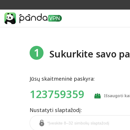
1
Sukurkite savo p
Jūsų skaitmeninė paskyra:
123759359
Išsaugoti kai
Nustatyti slaptažodį: