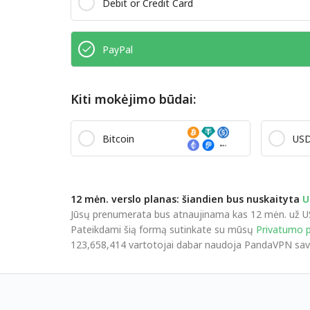
Debit or Credit Card
PayPal
Kiti mokėjimo būdai:
Bitcoin
US
12 mėn. verslo planas: šiandien bus nuskaityta
U
Jūsų prenumerata bus atnaujinama kas 12 mėn. už US$59.
Pateikdami šią formą sutinkate su mūsų
Privatumo p
123,658,414 vartotojai dabar naudoja PandaVPN savo