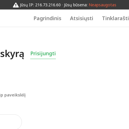
Jūsų IP: 216.73.216.60 · Jūsų būsena:
Neapsaugotas
Pagrindinis
Atsisiųsti
Tinklarašt
askyrą
Prisijungti
p paveikslėlį