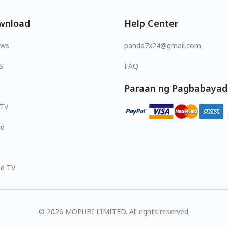
wnload
Help Center
ows
panda7x24@gmail.com
S
FAQ
Paraan ng Pagbabayad
 TV
id
id TV
© 2026 MOPUBI LIMITED. All rights reserved.