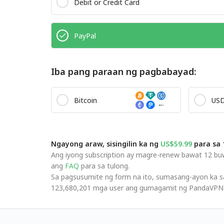
Debit or Credit Card
PayPal
Iba pang paraan ng pagbabayad:
Bitcoin
US
Ngayong araw, sisingilin ka ng
US$59.99
para sa 
Ang iyong subscription ay magre-renew bawat 12 bu
ang
FAQ
para sa tulong.
Sa pagsusumite ng form na ito, sumasang-ayon ka 
123,680,201 mga user ang gumagamit ng PandaVPN ng