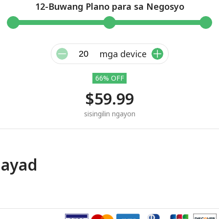
12-Buwang Plano para sa Negosyo
mga device
66% OFF
$59.99
sisingilin ngayon
bayad