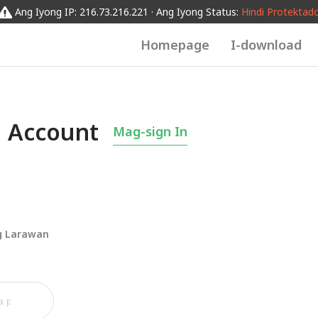
Ang Iyong IP: 216.73.216.221 · Ang Iyong Status:
Hindi Protektad
Homepage
I-download
 Account
Mag-sign In
ng Larawan