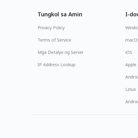
Tungkol sa Amin
I-do
Privacy Policy
Wind
Terms of Service
macO
Mga Detalye ng Server
iOS
IP Address Lookup
Apple
Andro
Linux
Andro