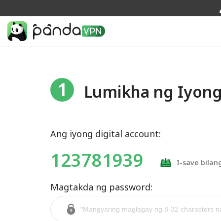
1
Lumikha ng Iyong
Ang iyong digital account:
123781939
I-save bila
Magtakda ng password: