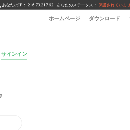
あなたのIP： 216.73.217.62 · あなたのステータス：
保護されていま
ホームページ
ダウンロード
サインイン
存