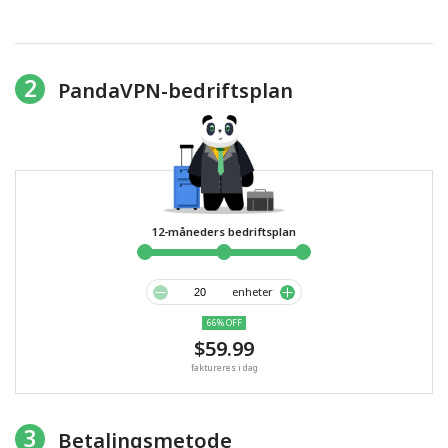
2
PandaVPN-bedriftsplan
12-måneders bedriftsplan
enheter
66% OFF
$59.99
faktureres i dag
3
Betalingsmetode