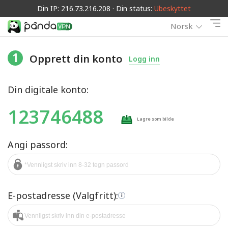
Din IP: 216.73.216.208 · Din status:
Ubeskyttet
Norsk
1
Opprett din konto
Logg inn
Din digitale konto:
123746488
Lagre som bilde
Angi passord:
E-postadresse (Valgfritt):
i