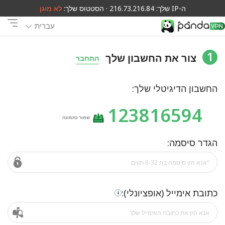
ה-IP שלך: 216.73.216.84 · הסטטוס שלך:
לא מוגן
עברית
1
צור את החשבון שלך
התחבר
החשבון הדיגיטלי שלך:
123816594
שמור כתמונה
הגדר סיסמה:
כתובת אימייל (אופציונלי):
i