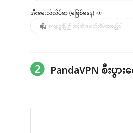
အီးမေးလ်လိပ်စာ (မဖြစ်မနေ) -
i
2
PandaVPN စီးပွား