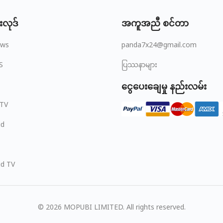
းလုဒ်
အကူအညီ စင်တာ
ows
panda7x24@gmail.com
S
ပြဿနာများ
ငွေပေးချေမှု နည်းလမ်း
 TV
id
id TV
© 2026 MOPUBI LIMITED. All rights reserved.