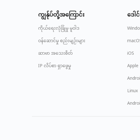
ကျွန်ုပ်တို့အကြောင်း
ဒေါင်
ကိုယ်ရေးလုံခြုံမှု မူဝါဒ
Wind
ဝန်ဆောင်မှု စည်းမျဉ်းများ
macO
ဆာဗာ အသေးစိတ်
iOS
IP လိပ်စာ ရှာဖွေမှု
Apple
Andro
Linux
Andro