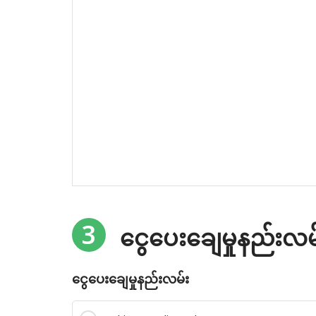
3
ငွေပေးချေမှုနည်းလမ
ငွေပေးချေမှုနည်းလမ်း