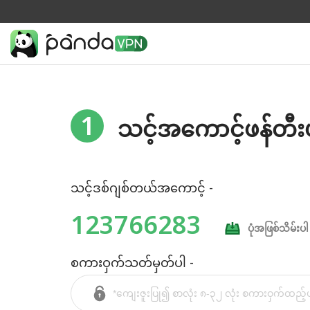
1
သင့်အကောင့်ဖန်တီး
သင့်ဒစ်ဂျစ်တယ်အကောင့် -
123766283
ပုံအဖြစ်သိမ်းပါ
စကားဝှက်သတ်မှတ်ပါ -