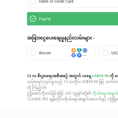
Debit or Credit Card
PayPal
အခြားငွေပေးချေမှုနည်းလမ်းများ -
Bitcoin
US
12 လ စီးပွားရေးအစီအစဉ် အတွက် ယနေ့
US$59.99
ကို က
သင့်စာရင်းသွင်းမှုသည် 12 လတိုင်း US$59.99 ဖြင့် သက်
ကို ကြည့်ပါ။
ဤဖောင်ကိုတင်ခြင်းဖြင့် သင် ကျွန်ုပ်တို့၏
ကိုယ်ရေးအချက
123,665,783 အွန်လိုင်းကိုယ်ရေးအချက်အလက်နှင့် လုံခြ