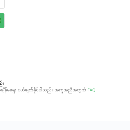
ည်။
ည်။ အချိန်မရွေး ပယ်ဖျက်နိုင်ပါသည်။ အကူအညီအတွက်
FAQ