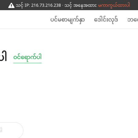
သင့် IP: 216.73.216.238 · သင့် အနေအထား:
မကာကွယ်ထားပါ
ပင်မစာမျက်နှာ
ဒေါင်းလုဒ်
ဘလေ
ပါ
ဝင်ရောက်ပါ