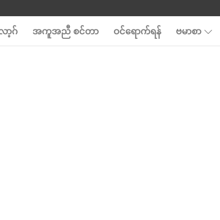
ာ့ဂ်
အကူအညီ စင်တာ
ဝင်ရောက်ရန်
ဗမာစာ