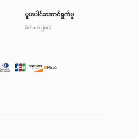
ပူးပေါင်းဆောင်ရွက်မှု
မိတ်ဖက်ဖြစ်ပါ