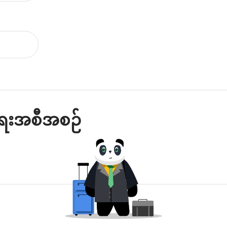
ရေးအစီအစဉ်