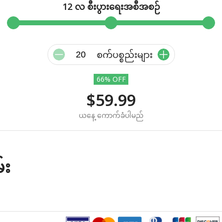
12 လ စီးပွားရေးအစီအစဉ်
စက်ပစ္စည်းများ
66% OFF
$59.99
ယနေ့ ကောက်ခံပါမည်
်း