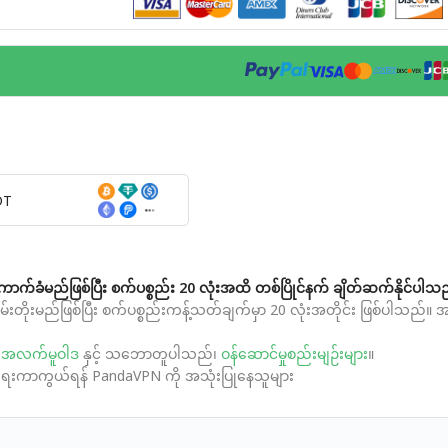
DT
ောက်ခံမည်ဖြစ်ပြီး စက်ပစ္စည်း 20 လုံးအထိ တစ်ပြိုင်နက် ချိတ်ဆက်နိုင်ပါသ
တမ်းတိုးမည်ဖြစ်ပြီး စက်ပစ္စည်းကန့်သတ်ချက်မှာ 20 လုံးအတိုင်း ဖြစ်ပါသ
်အလက်မူဝါဒ
နှင့် သဘောတူပါသည်၊
ဝန်ဆောင်မှုစည်းမျဉ်းများ
။
ုံရေးကာကွယ်ရန် PandaVPN ကို အသုံးပြုနေသူများ