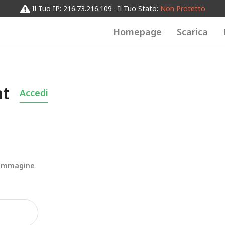
Il Tuo IP: 216.73.216.109 · Il Tuo Stato:
Non Protetto
Homepage
Scarica
nt
Accedi
 Immagine