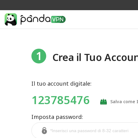
1
Crea il Tuo Accou
Il tuo account digitale:
123785476
Salva come
Imposta password: