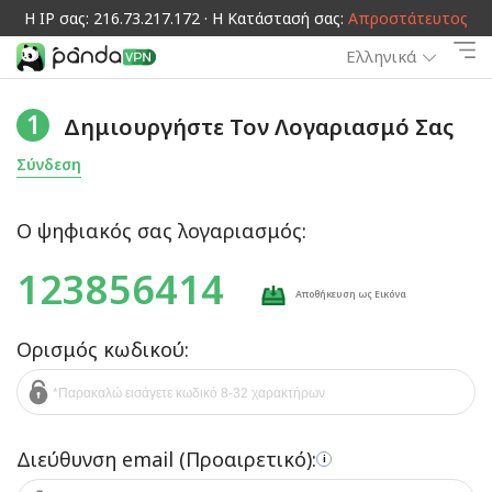
Η IP σας: 216.73.217.172 · Η Κατάστασή σας:
Απροστάτευτος
Ελληνικά
1
Δημιουργήστε Τον Λογαριασμό Σας
Σύνδεση
Ο ψηφιακός σας λογαριασμός:
123856414
Αποθήκευση ως Εικόνα
Ορισμός κωδικού:
Διεύθυνση email (Προαιρετικό):
i