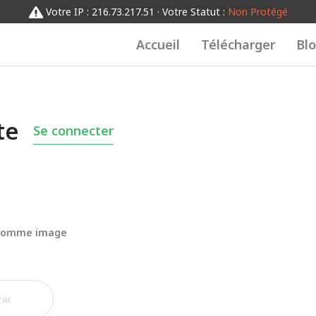
Votre IP : 216.73.217.51 · Votre Statut :
Non Protégé
Accueil
Télécharger
Bl
te
Se connecter
 comme image