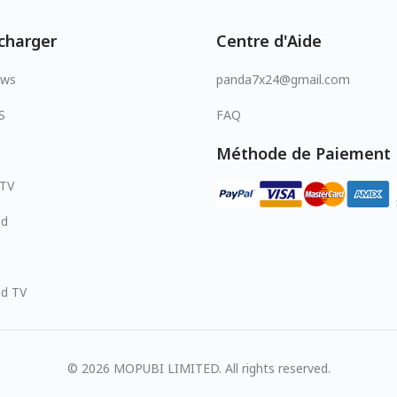
charger
Centre d'Aide
ows
panda7x24@gmail.com
S
FAQ
Méthode de Paiement
 TV
id
id TV
© 2026 MOPUBI LIMITED. All rights reserved.