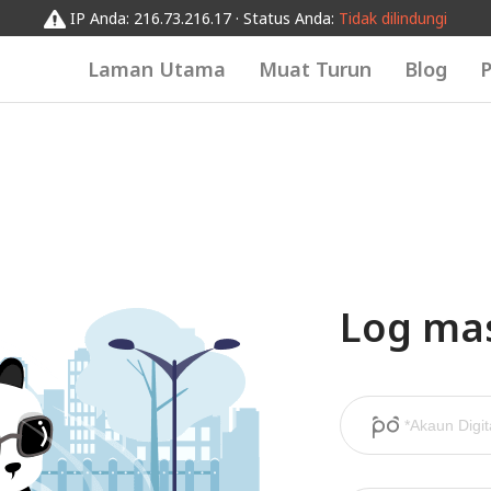
IP Anda: 216.73.216.17 · Status Anda:
Tidak dilindungi
Laman Utama
Muat Turun
Blog
P
Log ma