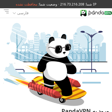
IP شما: 216.73.216.208 · وضعیت شما:
محافظت نشده
فارسی
ورود به PandaVPN