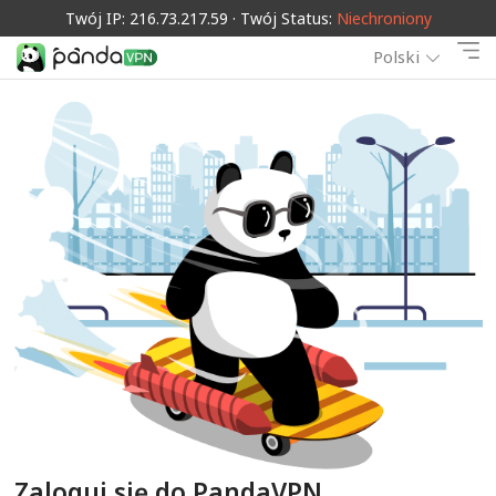
Twój IP: 216.73.217.59 · Twój Status:
Niechroniony
Polski
Zaloguj się do PandaVPN